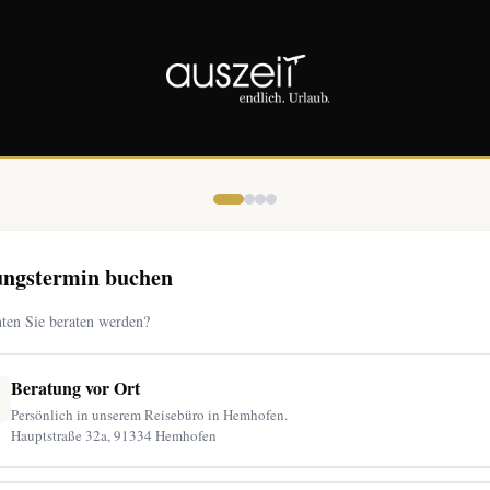
ungstermin buchen
ten Sie beraten werden?

Beratung vor Ort
Persönlich in unserem Reisebüro in Hemhofen.
Hauptstraße 32a, 91334 Hemhofen